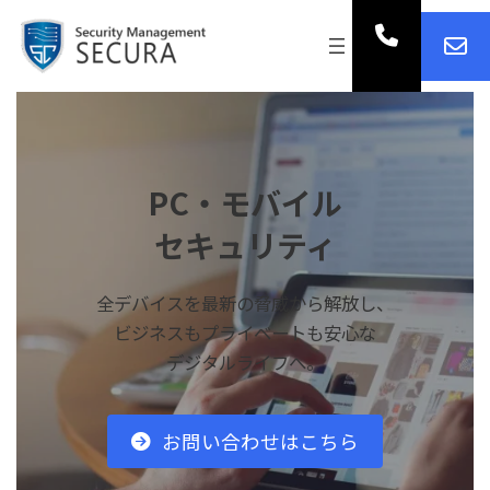
コ
ナ
ア
ン
ビ
ア
イ
テ
ゲ
イ
コ
コ
ン
ー
ン
ン
リ
ツ
シ
リ
ン
ン
へ
ョ
ク
ク
ス
ン
キ
に
ッ
移
PC・モバイル
プ
動
セキュリティ
全デバイスを最新の脅威から解放し、
ビジネスもプライベートも安心な
デジタルライフへ。
お問い合わせはこちら